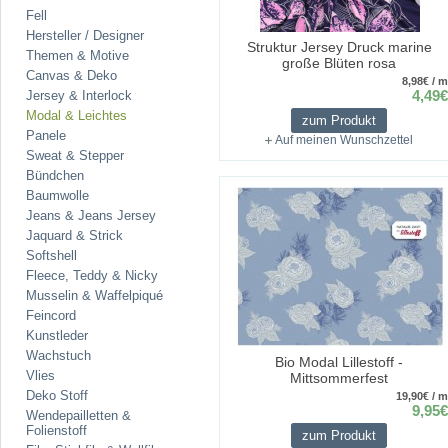
Fell
Hersteller / Designer
Struktur Jersey Druck marine
Themen & Motive
große Blüten rosa
Canvas & Deko
8,98€ / m
4,49€
Jersey & Interlock
Modal & Leichtes
zum Produkt
Panele
Auf meinen Wunschzettel
Sweat & Stepper
Bündchen
Baumwolle
Jeans & Jeans Jersey
Jaquard & Strick
Softshell
Fleece, Teddy & Nicky
Musselin & Waffelpiqué
Feincord
Kunstleder
Wachstuch
Bio Modal Lillestoff -
Vlies
Mittsommerfest
Deko Stoff
19,90€ / m
9,95€
Wendepailletten &
Folienstoff
zum Produkt