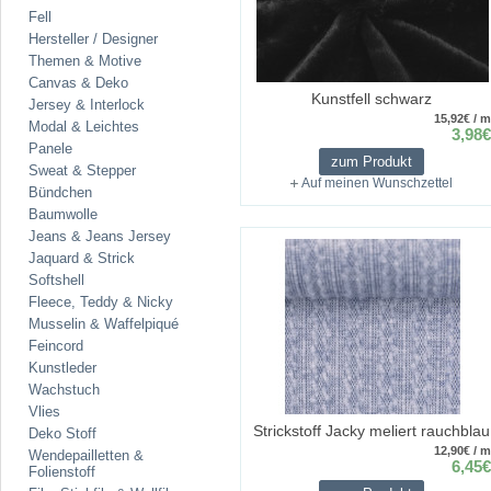
Fell
Hersteller / Designer
Themen & Motive
Canvas & Deko
Kunstfell schwarz
Jersey & Interlock
15,92€ / m
Modal & Leichtes
3,98€
Panele
zum Produkt
Sweat & Stepper
Auf meinen Wunschzettel
Bündchen
Baumwolle
Jeans & Jeans Jersey
Jaquard & Strick
Softshell
Fleece, Teddy & Nicky
Musselin & Waffelpiqué
Feincord
Kunstleder
Wachstuch
Vlies
Strickstoff Jacky meliert rauchblau
Deko Stoff
12,90€ / m
Wendepailletten &
6,45€
Folienstoff