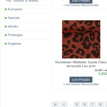
Filz, Stickfilz & Wollfilz
zum Produkt
Auf meinen Wunschzettel
Kurzwaren
Specials
eBooks
Plotteriges
Angebote
Kunstleder Wildleder Suede Clara
terracotta Leo print
15,40€ / m
3,85€
zum Produkt
Auf meinen Wunschzettel
|<
<
....
5
6
7
8