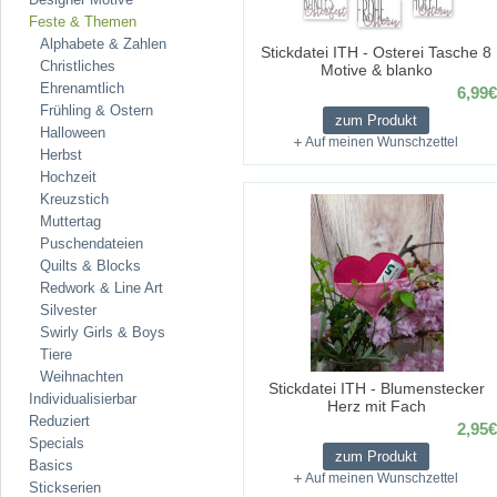
Feste & Themen
Alphabete & Zahlen
Stickdatei ITH - Osterei Tasche 8
Christliches
Motive & blanko
Ehrenamtlich
6,99€
Frühling & Ostern
zum Produkt
Halloween
Auf meinen Wunschzettel
Herbst
Hochzeit
Kreuzstich
Muttertag
Puschendateien
Quilts & Blocks
Redwork & Line Art
Silvester
Swirly Girls & Boys
Tiere
Weihnachten
Stickdatei ITH - Blumenstecker
Individualisierbar
Herz mit Fach
Reduziert
2,95€
Specials
zum Produkt
Basics
Auf meinen Wunschzettel
Stickserien