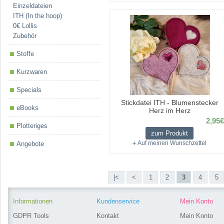
Einzeldateien
ITH (In the hoop)
0€ Lollis
Zubehör
Stoffe
Kurzwaren
Specials
Stickdatei ITH - Blumenstecker
eBooks
Herz im Herz
2,95€
Plotteriges
zum Produkt
Auf meinen Wunschzettel
Angebote
|<
<
1
2
3
4
5
Informationen
Kundenservice
Mein Konto
GDPR Tools
Kontakt
Mein Konto