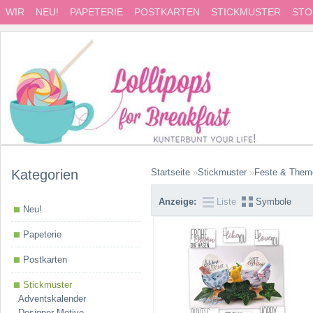
WIR
NEU!
PAPETERIE
POSTKARTEN
STICKMUSTER
STO
Kategorien
Startseite
»
Stickmuster
»
Feste & Them
Anzeige:
Liste
Symbole
Neu!
Papeterie
Postkarten
Stickmuster
Adventskalender
Designer Motive