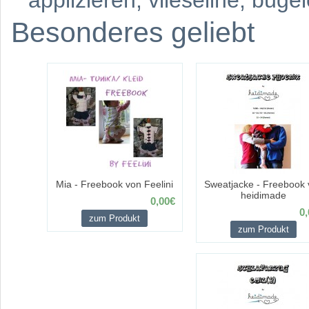
applizieren
,
vlieseline
,
bügel
Besonderes geliebt
Mia - Freebook von Feelini
Sweatjacke - Freebook 
heidimade
0,00€
0,
zum Produkt
zum Produkt