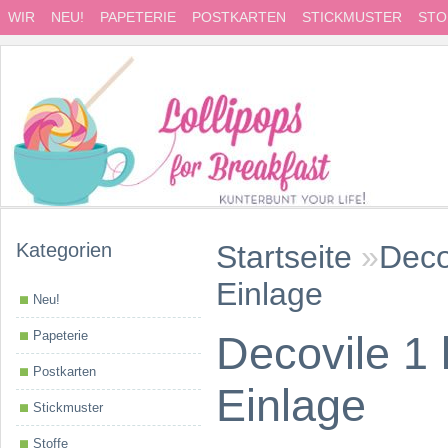
WIR
NEU!
PAPETERIE
POSTKARTEN
STICKMUSTER
STO
Kategorien
Startseite
»
Deco
Einlage
Neu!
Papeterie
Decovile 1 
Postkarten
Einlage
Stickmuster
Stoffe