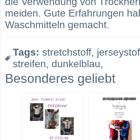
die Verwendung von Trockner
meiden. Gute Erfahrungen habe
Waschmitteln gemacht.
Tags:
stretchstoff
,
jerseystof
streifen
,
dunkelblau
,
Besonderes geliebt