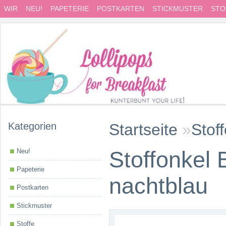
WIR
NEU!
PAPETERIE
POSTKARTEN
STICKMUSTER
STO
Kategorien
Startseite
»
Stof
Stoffonkel 
Neu!
Papeterie
nachtblau
Postkarten
Stickmuster
Stoffe