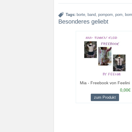
Tags:
borte
,
band
,
pompom
,
pom
,
bom
Besonderes geliebt
Mia - Freebook von Feelini
0,00€
zum Produkt