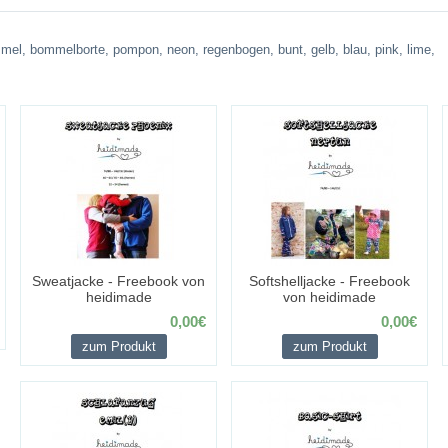
mel
,
bommelborte
,
pompon
,
neon
,
regenbogen
,
bunt
,
gelb
,
blau
,
pink
,
lime
,
Sweatjacke - Freebook von
Softshelljacke - Freebook
heidimade
von heidimade
0,00€
0,00€
zum Produkt
zum Produkt