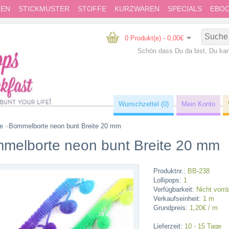
TEN
STICKMUSTER
STOFFE
KURZWAREN
SPECIALS
EBO
0 Produkt(e) - 0,00€
Schön dass Du da bist, Du ka
Wunschzettel (0)
Mein Konto
te
»
Bommelborte neon bunt Breite 20 mm
melborte neon bunt Breite 20 mm
Produktnr.:
BB-238
Lollipops:
1
Verfügbarkeit:
Nicht vorrä
Verkaufseinheit:
1 m
Grundpreis:
1,20€ / m
Lieferzeit:
10 - 15 Tage