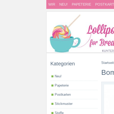
WIR
NEU!
PAPETERIE
POSTKAR
Kategorien
Startsei
Bom
Neu!
Papeterie
Postkarten
Stickmuster
Stoffe