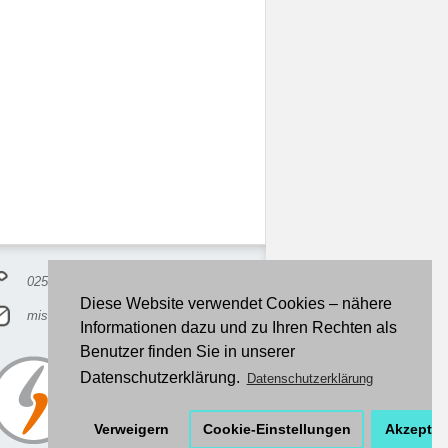
02528/3787040
Diese Website verwendet Cookies – nähere
misskriss@lollipopsforbreakfast.de
Informationen dazu und zu Ihren Rechten als
Benutzer finden Sie in unserer
Datenschutzerklärung.
Datenschutzerklärung
Verweigern
Cookie-Einstellungen
Akzeptie