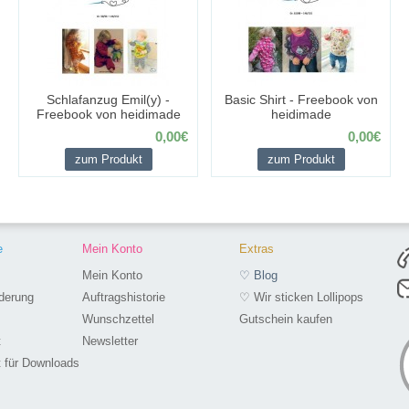
Schlafanzug Emil(y) -
Basic Shirt - Freebook von
Freebook von heidimade
heidimade
0,00€
0,00€
zum Produkt
zum Produkt
e
Mein Konto
Extras
Mein Konto
♡ Blog
derung
Auftragshistorie
♡ Wir sticken Lollipops
Wunschzettel
Gutschein kaufen
t
Newsletter
t für Downloads