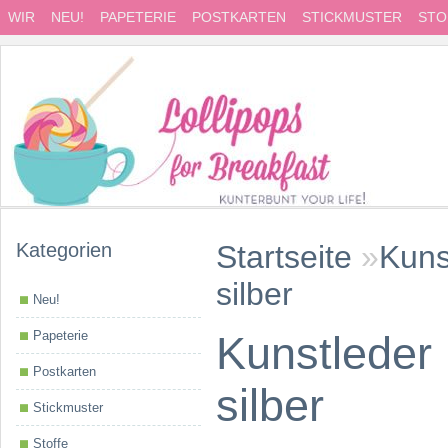
WIR
NEU!
PAPETERIE
POSTKARTEN
STICKMUSTER
STO
Kategorien
Startseite
»
Kuns
silber
Neu!
Papeterie
Kunstleder
Postkarten
silber
Stickmuster
Stoffe