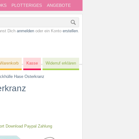
OKS
PLOTTERIGES
ANGEBOTE
nnst Dich
anmelden
oder ein Konto
erstellen
.
Warenkorb
Kasse
Widerruf erklären
eckhülle Hase Osterkranz
erkranz
rt Download Paypal Zahlung