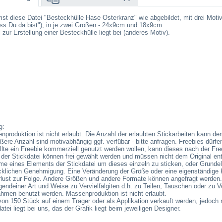
t diese Datei "Besteckhülle Hase Osterkranz" wie abgebildet, mit drei Moti
ss Du da bist"), in je zwei Größen - 24x9cm und 18x9cm.
l zur Erstellung einer Besteckhülle liegt bei (anderes Motiv).
g:
nproduktion ist nicht erlaubt. Die Anzahl der erlaubten Stickarbeiten kann
ößere Anzahl sind motivabhängig ggf. verfübar - bitte anfragen. Freebies dürf
llte ein Freebie kommerziell genutzt werden wollen, kann dieses nach der Fre
 der Stickdatei können frei gewählt werden und müssen nicht dem Original ent
me eines Elements der Stickdatei um dieses einzeln zu sticken, oder Grund
rücklichen Genehmigung. Eine Veränderung der Größe oder eine eigenständige 
erlust zur Folge. Andere Größen und andere Formate können angefragt werden.
irgendeiner Art und Weise zu Vervielfälgiten d.h. zu Teilen, Tauschen oder zu 
ahmen benutzt werden. Massenproduktion ist nicht erlaubt.
on 150 Stück auf einem Träger oder als Applikation verkauft werden, jedoch 
tei liegt bei uns, das der Grafik liegt beim jeweiligen Designer.