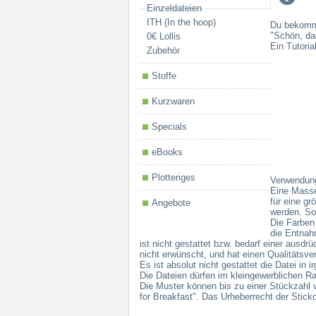
Einzeldateien
ITH (In the hoop)
Du bekomms
"Schön, da
0€ Lollis
Ein Tutoria
Zubehör
Stoffe
Kurzwaren
Specials
eBooks
Plotteriges
Verwendun
Eine Masse
für eine gr
Angebote
werden. So
Die Farben
die Entnah
ist nicht gestattet bzw. bedarf einer ausd
nicht erwünscht, und hat einen Qualitätsv
Es ist absolut nicht gestattet die Datei in 
Die Dateien dürfen im kleingewerblichen R
Die Muster können bis zu einer Stückzahl v
for Breakfast". Das Urheberrecht der Stickda