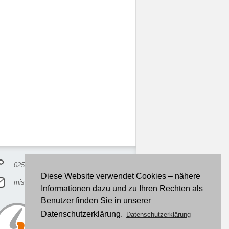
02528/3787040
Diese Website verwendet Cookies – nähere
misskriss@lollipopsforbreakfast.de
Informationen dazu und zu Ihren Rechten als
Benutzer finden Sie in unserer
Datenschutzerklärung.
Datenschutzerklärung