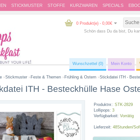
TEN
STICKMUSTER
STOFFE
KURZWAREN
SPECIALS
EBO
0 Produkt(e) - 0,00€
Schön dass Du da bist, Du ka
Wunschzettel (0)
Mein Konto
te
»
Stickmuster
»
Feste & Themen
»
Frühling & Ostern
»
Stickdatei ITH - Best
ckdatei ITH - Besteckhülle Hase Ost
Produktnr.:
STK-2829
Lollipops:
3
Verfügbarkeit:
Vorrätig
Lieferzeit:
48Stunden/Sofo