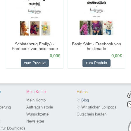
Schlafanzug Emil(y) -
Basic Shirt - Freebook von
Freebook von heidimade
heidimade
0,00€
0,00€
zum Produkt
zum Produkt
e
Mein Konto
Extras
Mein Konto
♡ Blog
derung
Auftragshistorie
♡ Wir sticken Lollipops
Wunschzettel
Gutschein kaufen
t
Newsletter
t für Downloads