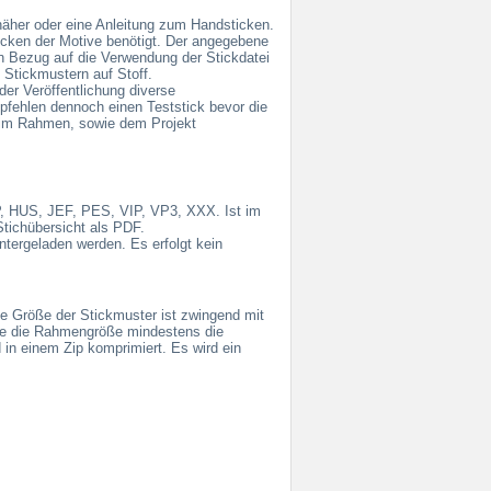
näher oder eine Anleitung zum Handsticken.
cken der Motive benötigt. Der angegebene
 in Bezug auf die Verwendung der Stickdatei
n Stickmustern auf Stoff.
der Veröffentlichung diverse
pfehlen dennoch einen Teststick bevor die
s im Rahmen, sowie dem Projekt
XP, HUS, JEF, PES, VIP, VP3, XXX. Ist im
Stichübersicht als PDF.
tergeladen werden. Es erfolgt kein
ie Größe der Stickmuster ist zwingend mit
lte die Rahmengröße mindestens die
in einem Zip komprimiert. Es wird ein