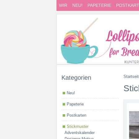
WIR
NEU!
PAPETERIE
POSTKAR
Kategorien
Startsei
Sti
Neu!
Papeterie
Postkarten
Stickmuster
Adventskalender
Designer Motive