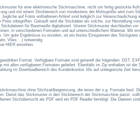
ckmuster für eine elektronische Stickmaschine, nicht um fertig gestickte Auf
ung und mit einem Stickbereich von mindestens der Motivgröße wird zum Sti
t. Jegliche auf Fotos enthaltenen Artikel sind lediglich zur Veranschaulichung
m Preis inbegriffen. Gekauft wird die Stickdatei als solche, zur Herstellung vo
tickdateien für Baumwolle digitalisiert. Unsere Stickmuster durchlaufen vor 
nen, in verschiedenen Formaten und auf unterschiedlichem Material. Wir em
n. Um gute Ergebnisse zu erzielen, ist ein festes Einspannen des Stickgute
n, Vlies, ..) notwendig.
sie HIER einsehen.
sgewählten Format. Verfügbare Formate sind generell die folgenden: DST, E
 mit allen verfügbaren Formaten geliefert. Ebenfalls im Zip enthalten ist die 
ahlung im Downloadbereich des Kundenkontos 10x auf unbegrenzte Zeit herun
sstickmaschine ohne Stichzahlbegrenzung, die eines der o.g. Formate liest. D
. Damit das Stickmuster in den Stickbereich der Stickmaschine passt, sol
enen Stichübersicht als PDF wird ein PDF Reader benötigt. Die Dateien sind 