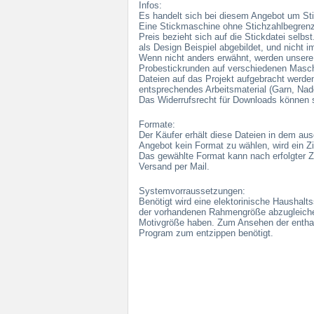
Infos:
Es handelt sich bei diesem Angebot um Sti
Eine Stickmaschine ohne Stichzahlbegrenz
Preis bezieht sich auf die Stickdatei selbs
als Design Beispiel abgebildet, und nicht i
Wenn nicht anders erwähnt, werden unsere S
Probestickrunden auf verschiedenen Maschi
Dateien auf das Projekt aufgebracht werde
entsprechendes Arbeitsmaterial (Garn, Nadel
Das Widerrufsrecht für Downloads können 
Formate:
Der Käufer erhält diese Dateien in dem au
Angebot kein Format zu wählen, wird ein Zip
Das gewählte Format kann nach erfolgter Z
Versand per Mail.
Systemvorraussetzungen:
Benötigt wird eine elektorinische Haushalt
der vorhandenen Rahmengröße abzugleichen
Motivgröße haben. Zum Ansehen der enthalt
Program zum entzippen benötigt.