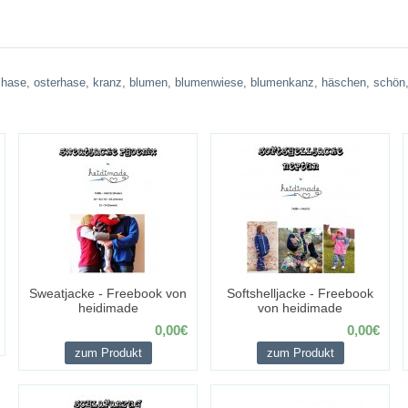
,
hase
,
osterhase
,
kranz
,
blumen
,
blumenwiese
,
blumenkanz
,
häschen
,
schön
Sweatjacke - Freebook von
Softshelljacke - Freebook
heidimade
von heidimade
0,00€
0,00€
zum Produkt
zum Produkt