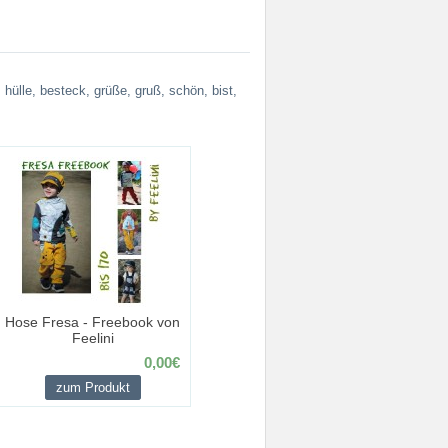
,
hülle
,
besteck
,
grüße
,
gruß
,
schön
,
bist
,
Hose Fresa - Freebook von
Feelini
0,00€
zum Produkt