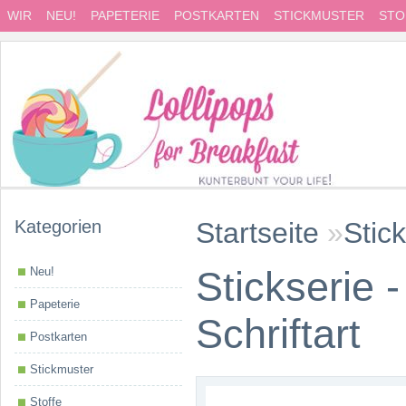
WIR
NEU!
PAPETERIE
POSTKARTEN
STICKMUSTER
STO
Kategorien
Startseite
»
Stic
Stickserie 
Neu!
Papeterie
Schriftart
Postkarten
Stickmuster
Stoffe