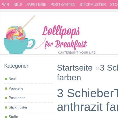
WIR
NEU!
PAPETERIE
POSTKARTEN
STICKMUSTER
STO
Kategorien
Startseite
»
3 Sc
farben
Neu!
Papeterie
3 SchieberT
Postkarten
anthrazit f
Stickmuster
Stoffe