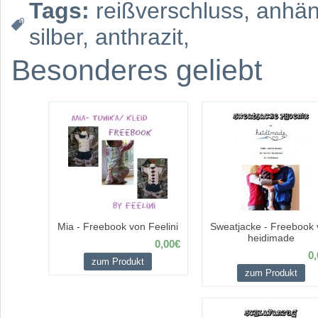
Tags:
reißverschluss
,
anhän
silber
,
anthrazit
,
Besonderes geliebt
Mia - Freebook von Feelini
Sweatjacke - Freebook 
heidimade
0,00€
0,
zum Produkt
zum Produkt