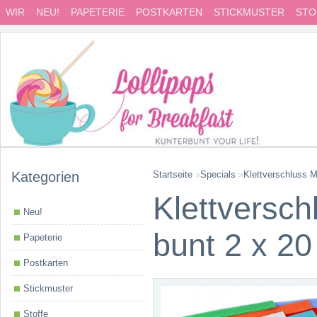
WIR
NEU!
PAPETERIE
POSTKARTEN
STICKMUSTER
STO
Kategorien
Startseite
»
Specials
»
Klettverschluss M
Klettversch
Neu!
bunt 2 x 2
Papeterie
Postkarten
Stickmuster
Stoffe